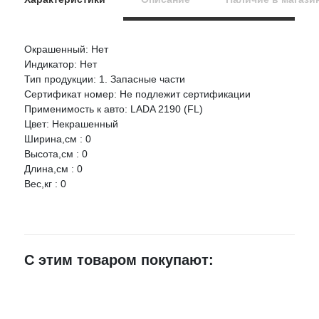
Окрашенный: Нет
Оцените товар:
Индикатор: Нет
НАЛИЧИЕ
СРОК
ЦЕНА
Тип продукции: 1. Запасные части
Сертификат номер: Не подлежит сертификации
АВТОВАЗ Кронштейн крыла
Ваше имя
Применимость к авто: LADA 2190 (FL)
Артикул:
8450104281
Цвет: Некрашенный
Ширина,см : 0
г.Воронеж, проезд
48 шт.
521 руб.
E-mail
Высота,см : 0
Монтажный, 3Ж
Длина,см : 0
Россошь, Мира168Г
1 шт.
521 руб.
Вес,кг : 0
Достоинства
Старый оскол,
мкр.Уютный 9
1 шт.
521 руб.
≈ 24ч.
с.Новая Усмань,
С этим товаром покупают:
ул.Коминтерновская
1 шт.
521 руб.
Недостатки
1А
≈ 24ч.