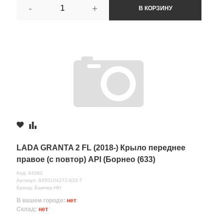
-
+
В КОРЗИНУ
LADA GRANTA 2 FL (2018-) Крыло переднее
правое (с повтор) API (Борнео (633)
Код: 84362
Артикул: 8450104272-633-Т
Бренд: Бампер-НН
В вашем городе:
нет
Склад:
нет