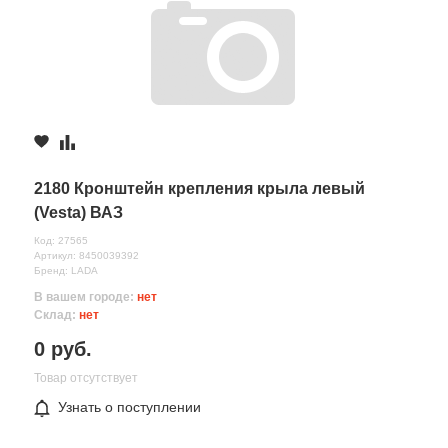
Комментарий
2180 Кронштейн крепления крыла левый
(Vesta) ВАЗ
Код: 27565
Артикул: 8450039392
Бренд: LADA
В вашем городе:
нет
Склад:
нет
Все поля формы обязательны
0 руб.
Отправляя форму вы соглашаетесь на
обработку персональных
данных
Товар отсутствует
Узнать о поступлении