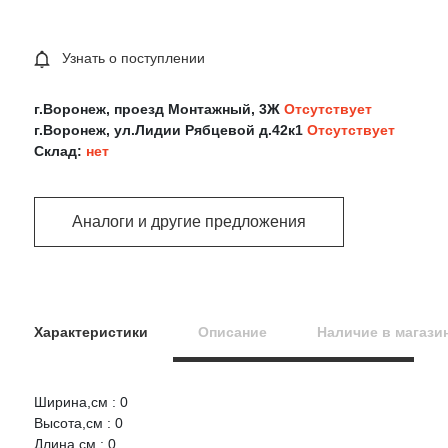
Узнать о поступлении
г.Воронеж, проезд Монтажный, 3Ж
Отсутствует
г.Воронеж, ул.Лидии Рябцевой д.42к1
Отсутствует
Склад:
нет
Аналоги и другие предложения
Характеристики
Описание
Наличие в магази
Ширина,см : 0
Оцените товар:
Высота,см : 0
Длина,см : 0