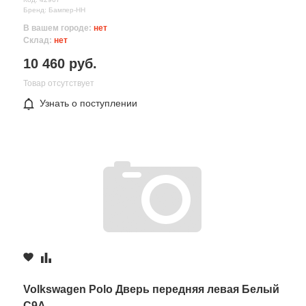
Бренд: Бампер-НН
В вашем городе:
нет
Склад:
нет
10 460 руб.
Товар отсутствует
Узнать о поступлении
Все поля формы обязательны
Отправляя форму вы соглашаетесь на
обработку персональных
данных
Volkswagen Polo Дверь передняя левая Белый
C9A