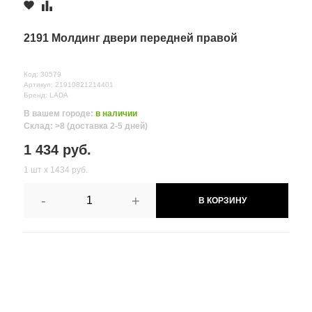
2191 Молдинг двери передней правой
Код: 30579
Артикул: 21910821214401
Бренд: LADA
В вашем городе:
в наличии
Склад: >8 (доставка 2-5 дней)
1 434 руб.
1 шт х 1434 руб.
-
+
В КОРЗИНУ