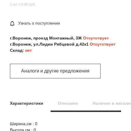
1 шт х 0.00 руб.
Узнать о поступлении
г.Воронеж, проезд Монтажный, 3Ж
Отсутствует
г.Воронеж, ул.Лидии Рябцевой д.42к1
Отсутствует
Склад:
нет
Аналоги и другие предложения
Характеристики
Описание
Наличие в магази
Ширина,см : 0
Оцените товар:
Высота,см : 0