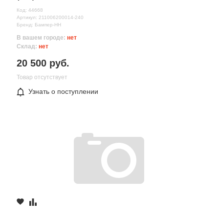
Код: 44668
Артикул: 211006200014-240
Бренд: Бампер-НН
В вашем городе:
нет
Склад:
нет
20 500 руб.
Товар отсутствует
Узнать о поступлении
Все поля формы обязательны
Отправляя форму вы соглашаетесь на
обработку персональных
данных