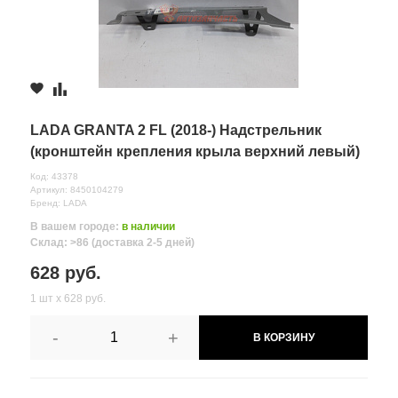
LADA GRANTA 2 FL (2018-) Надстрельник
(кронштейн крепления крыла верхний левый)
ВАЗ
Код: 43378
Артикул: 8450104279
Бренд: LADA
В вашем городе:
в наличии
Склад: >86 (доставка 2-5 дней)
628 руб.
1 шт х 628 руб.
-
+
В КОРЗИНУ