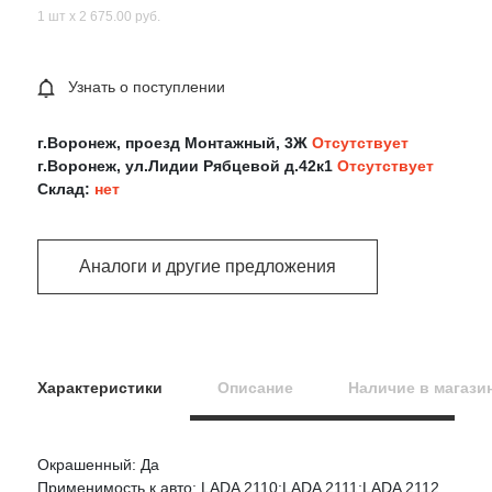
1 шт х 2 675.00 руб.
Узнать о поступлении
г.Воронеж, проезд Монтажный, 3Ж
Отсутствует
г.Воронеж, ул.Лидии Рябцевой д.42к1
Отсутствует
Склад:
нет
Аналоги и другие предложения
Характеристики
Описание
Наличие в магази
Окрашенный: Да
Оцените товар:
Применимость к авто: LADA 2110;LADA 2111;LADA 2112