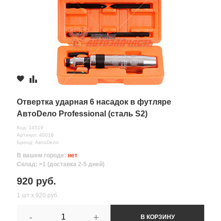
Отвертка ударная 6 насадок в футляре
АвтоDело Professional (сталь S2)
Код: 14519
Артикул: 40016
Бренд: АвтоDело
В вашем городе:
нет
Склад: >1 (доставка 2-5 дней)
920 руб.
1 шт х 920 руб.
-
+
В КОРЗИНУ