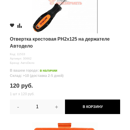
Отвертка крестовая PH2х125 на держателе
Автодело
Код: 11533
Артикул: 30662
Бренд: АвтоDело
В вашем городе:
в наличии
Склад: >10 (доставка 2-5 дней)
120 руб.
1 шт х 120 руб.
-
+
В КОРЗИНУ