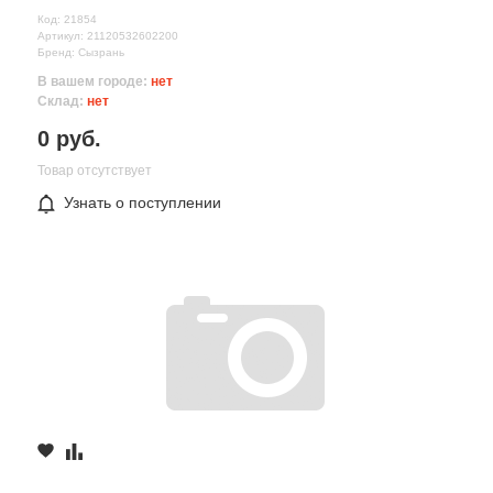
Код: 21854
Артикул: 21120532602200
Бренд: Сызрань
В вашем городе:
нет
Склад:
нет
0 руб.
Товар отсутствует
Узнать о поступлении
Все поля формы обязательны
Отправляя форму вы соглашаетесь на
обработку персональных
данных