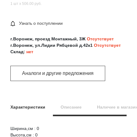
1 шт х 506.00 руб.
Узнать о поступлении
г.Воронеж, проезд Монтажный, 3Ж
Отсутствует
г.Воронеж, ул.Лидии Рябцевой д.42к1
Отсутствует
Склад:
нет
Аналоги и другие предложения
Характеристики
Описание
Наличие в магази
Ширина,см : 0
Оцените товар:
Высота,см : 0