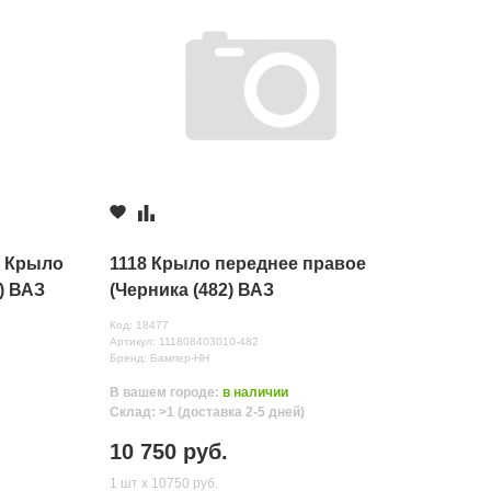
) Крыло
1118 Крыло переднее правое
) ВАЗ
(Черника (482) ВАЗ
Код: 18477
Артикул: 111808403010-482
Бренд: Бампер-НН
В вашем городе:
в наличии
Склад: >1 (доставка 2-5 дней)
10 750 руб.
1 шт х 10750 руб.