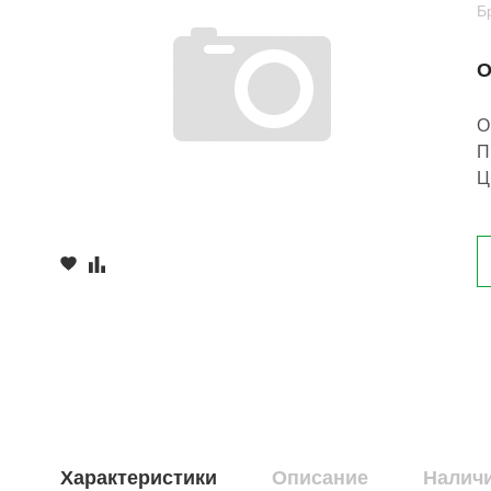
Б
О
О
П
Ц
Характеристики
Описание
Наличи