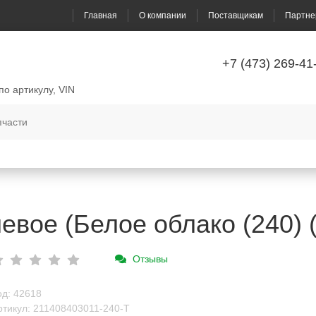
Главная
О компании
Поставщикам
Партне
+7 (473) 269-41
по артикулу, VIN
евое (Белое облако (240)
Отзывы
од: 42618
ртикул: 211408403011-240-T