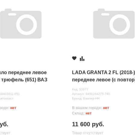
ыло переднее левое
LADA GRANTA 2 FL (2018-
 трюфель (651) ВАЗ
переднее левое (с повтор
(Кориандр (790)
Код: 53377
нных
808403011-651
Артикул: 8450104275-790
Автопласт
Бренд: Бампер-НН
роде:
нет
В вашем городе:
нет
Склад:
нет
уб.
11 600 руб.
ствует
Товар отсутствует