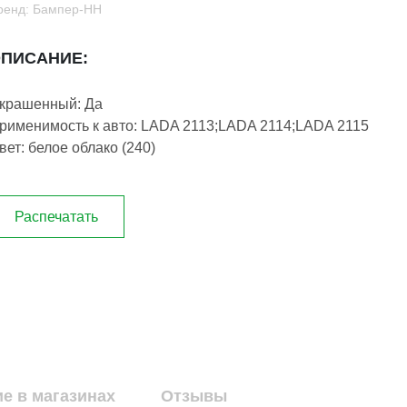
ренд: Бампер-НН
ПИСАНИЕ:
крашенный: Да
рименимость к авто: LADA 2113;LADA 2114;LADA 2115
вет: белое облако (240)
Распечатать
е в магазинах
Отзывы