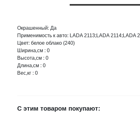
Окрашенный: Да
Оцените товар:
Применимость к авто: LADA 2113;LADA 2114;LADA 
Цвет: белое облако (240)
Ширина,см : 0
Ваше имя
Высота,см : 0
Длина,см : 0
Вес,кг : 0
E-mail
Достоинства
С этим товаром покупают:
Недостатки