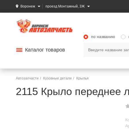
Воронеж
проезд Монтажный, 3Ж
по названию
Каталог товаров
Автозапчасти
Кузовные детали
Крылья
2115 Крыло переднее л
К
А