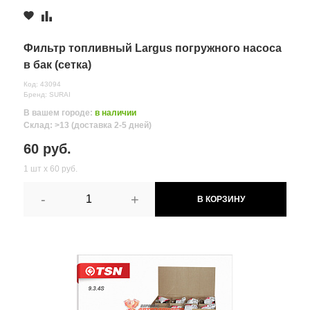
Фильтр топливный Largus погружного насоса
в бак (сетка)
Код: 43094
Бренд: SURAI
В вашем городе:
в наличии
Склад: >13 (доставка 2-5 дней)
60 руб.
1 шт х 60 руб.
-
+
В КОРЗИНУ