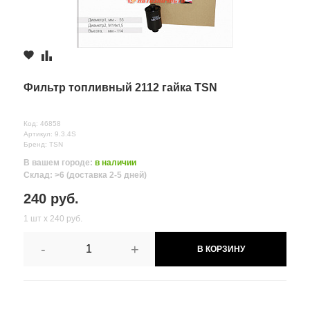
Фильтр топливный 2112 гайка TSN
Код: 46858
Артикул: 9.3.4S
Бренд: TSN
В вашем городе:
в наличии
Склад: >6 (доставка 2-5 дней)
240 руб.
1 шт х 240 руб.
-
+
В КОРЗИНУ