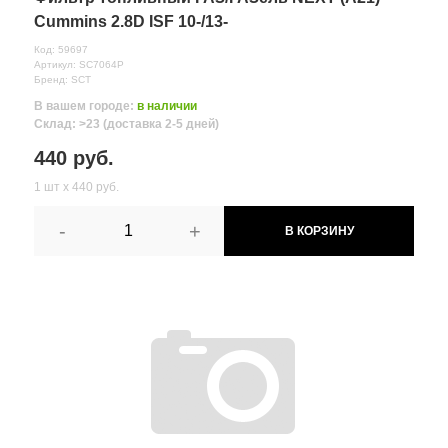
Cummins 2.8D ISF 10-/13-
≈ 3д.
Моршанск, Ленина 75
Код: 59697
10 шт.
65 руб.
Артикул: SC7064P
≈ 3д.
Бренд: SCT
с.Новая Усмань,
В вашем городе:
в наличии
ул.Коминтерновская
Склад: >23 (доставка 2-5 дней)
1 шт.
65 руб.
1А
440 руб.
≈ 3д.
с.Новая Усмань,
1 шт х 440 руб.
ул.Полевая, д. 1А/2
2 шт.
65 руб.
≈ 3д.
-
+
В КОРЗИНУ
Все поля формы обязательны
Отправляя форму вы соглашаетесь на
обработку персональных
данных