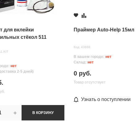
т для вклейки
Праймер Auto-Help 15мл
ильных стёкол 511
сть 3 часа MQS
Код: 43888
11.KIT
В вашем городе:
нет
Склад:
нет
роде:
нет
доставка 2-5 дней)
0 руб.
б.
Товар отсутствует
уб.
нных
Узнать о поступлении
+
В КОРЗИНУ