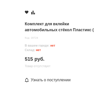
Комплект для вклейки
автомобильных стёкол Пластикс (
клей+2флак)
Код: 18724
В вашем городе:
нет
Склад:
нет
515 руб.
Товар отсутствует
Узнать о поступлении