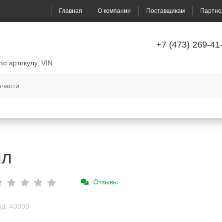
Главная
О компании
Поставщикам
Партне
+7 (473) 269-41
по артикулу, VIN
мл
Отзывы
од: 43888