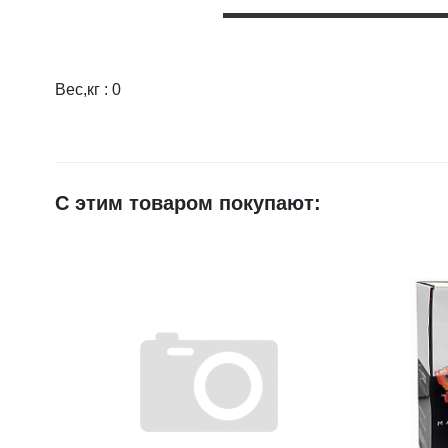
Вес,кг : 0
Оцените товар:
Ваше имя
С этим товаром покупают:
E-mail
Достоинства
Недостатки