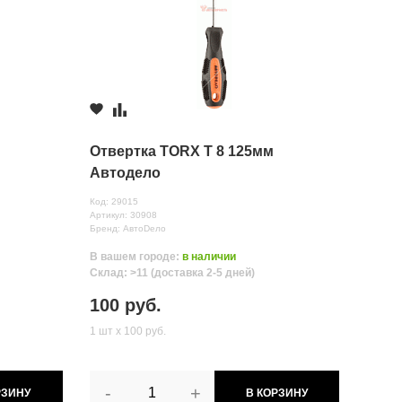
Отвертка TORX T 8 125мм
Автодело
Код: 29015
Артикул: 30908
Бренд: АвтоDело
В вашем городе:
в наличии
Склад: >11 (доставка 2-5 дней)
100 руб.
1 шт х 100 руб.
-
+
РЗИНУ
В КОРЗИНУ