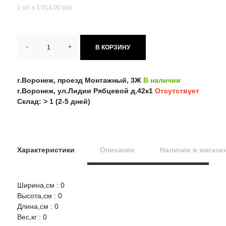
1 шт х 1 014.00 руб.
-
+
В КОРЗИНУ
г.Воронеж, проезд Монтажный, 3Ж
В наличии
г.Воронеж, ул.Лидии Рябцевой д.42к1
Отсутствует
Склад: > 1 (2-5 дней)
Характеристики
Описание
Наличие в магази
Ширина,см : 0
Оцените товар:
Высота,см : 0
НАЛИЧИЕ
СРОК
ЦЕНА
Длина,см : 0
Вес,кг : 0
REAL SOUND Полка акустическая Real Sound для Lada
Ваше имя