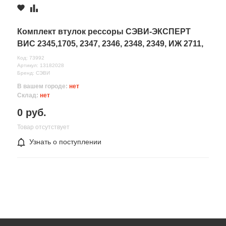
Комплект втулок рессоры СЭВИ-ЭКСПЕРТ
ВИС 2345,1705, 2347, 2346, 2348, 2349, ИЖ 2711,
27 SEVI 1318202
Код: 73992
Артикул: 13182028
Бренд: СЭВИ
В вашем городе:
нет
Склад:
нет
0 руб.
Товар отсутствует
Узнать о поступлении