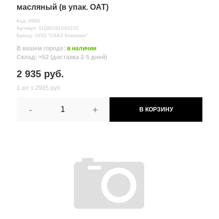
масляный (в упак. ОАТ)
Код: 8960
Артикул: 11180291540220
Бренд: ООО "СААЗ Комплект"
В вашем городе:
в наличии
Склад: >52 (доставка 2-5 дней)
2 935 руб.
1 шт х 2935 руб.
-
+
В КОРЗИНУ