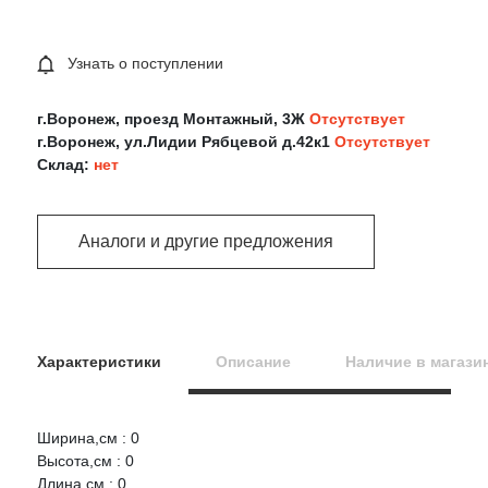
Узнать о поступлении
г.Воронеж, проезд Монтажный, 3Ж
Отсутствует
г.Воронеж, ул.Лидии Рябцевой д.42к1
Отсутствует
Склад:
нет
Аналоги и другие предложения
Характеристики
Описание
Наличие в магази
Ширина,см : 0
Оцените товар:
Высота,см : 0
Длина,см : 0