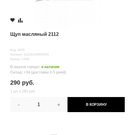
≈ 24ч.
Щуп масляный 2112
Код: 3405
Артикул: 21120100904500
Бренд: LADA
В вашем городе:
в наличии
Склад: >34 (доставка 2-5 дней)
290 руб.
1 шт х 290 руб.
-
+
В КОРЗИНУ