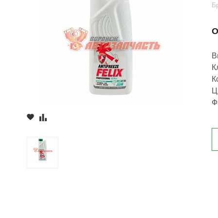
Б
О
В
К
К
Ц
Ф