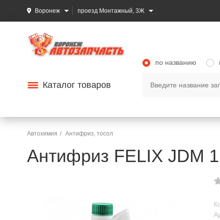
Воронеж
проезд Монтажный, 3Ж
по названию
Каталог товаров
Автохимия
Антифриз, тосол
Антифриз FELIX JDM 1
К
А