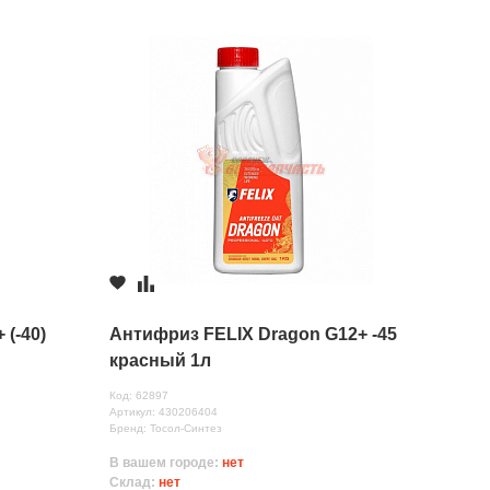
 (-40)
Антифриз FELIX Dragon G12+ -45
красный 1л
) БМ
Код: 62897
Артикул: 430206404
Бренд: Тосол-Синтез
В вашем городе:
нет
Склад:
нет