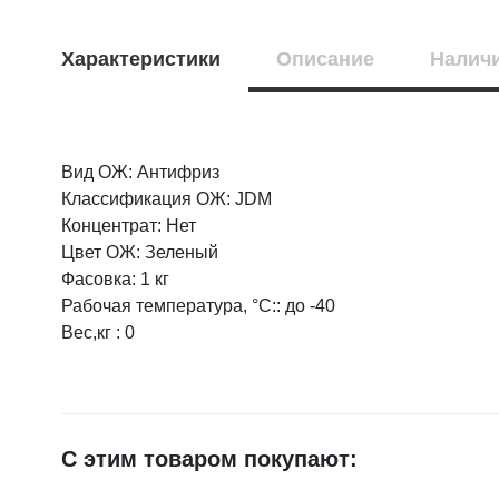
Характеристики
Описание
Наличи
Вид ОЖ: Антифриз
Оцените товар:
Классификация ОЖ: JDM
Концентрат: Нет
Цвет ОЖ: Зеленый
Ваше имя
Фасовка: 1 кг
Рабочая температура, °C:: до -40
Вес,кг : 0
E-mail
Достоинства
С этим товаром покупают: