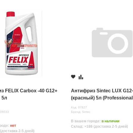
з FELIX Carbox -40 G12+
Антифриз Sintec LUX G12+
 5л
(красный) 5л (Professional
Carboxilate NEW упаковка
Код: 87827
нных
206033
Бренд: Sintec
В вашем городе:
в наличии
роде:
нет
Склад: >186 (доставка 2-5 дней)
(доставка 2-5 дней)