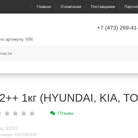
Главная
О компании
Поставщикам
Партне
+7 (473) 269-41
по артикулу, VIN
2++ 1кг (HYUNDAI, KIA, 
Отзывы
од: 52321
ртикул: 430206330