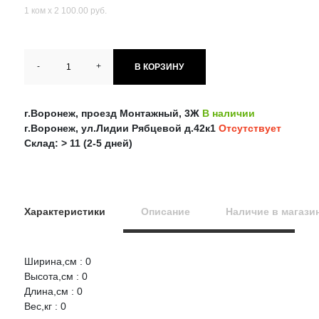
1 ком х 2 100.00 руб.
-
+
В КОРЗИНУ
г.Воронеж, проезд Монтажный, 3Ж
В наличии
г.Воронеж, ул.Лидии Рябцевой д.42к1
Отсутствует
Склад: > 11 (2-5 дней)
Характеристики
Описание
Наличие в магази
Ширина,см : 0
Оцените товар:
Высота,см : 0
НАЛИЧИЕ
СРОК
ЦЕНА
Длина,см : 0
Вес,кг : 0
ТОЛЬЯТТИ Штанги реактивные 2121 к-кт ВолгаСпринт
Ваше имя