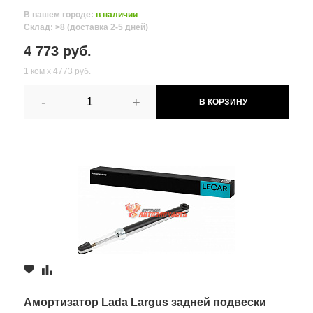
В вашем городе:
в наличии
Склад: >8 (доставка 2-5 дней)
4 773 руб.
1 ком х 4773 руб.
-
+
В КОРЗИНУ
Все поля формы обязательны
Отправляя форму вы соглашаетесь на
обработку персональных
данных
Амортизатор Lada Largus задней подвески