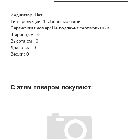
Индикатор: Нет
Оцените товар:
Тип продукции: 1. Запасные части
НАЛИЧИЕ
СРОК
ЦЕНА
Сертификат номер: Не подлежит сертификации
Ширина,см : 0
АВТОВАЗ Патрубок головки блока 2110 выпускной
Ваше имя
Высота,см : 0
Артикул:
21110130301400
Длина,см : 0
Вес,кг : 0
г.Воронеж,
E-mail
ул.Лидии
Рябцевой
1 шт.
930 руб.
д.42к1
Достоинства
≈ 2д.
С этим товаром покупают:
Старый оскол,
мкр.Уютный 9
1 шт.
930 руб.
≈ 24ч.
Недостатки