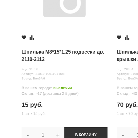
15 шт.
≈ 24ч.
с.Новая Усмань
9 шт.
≈ 24ч.
Комментарий
Шпилька М8*15*1,25 подвески дв.
Шпилька
2110-2112
крышки 2
Код: 34558
Код: 29864
Артикул: 21010-1001101-008
Артикул: 210
Бренд: БелЗАН
Бренд: БелЗ
В вашем городе:
в наличии
В вашем го
Все поля формы обязательны
Склад: >17 (доставка 2-5 дней)
Склад: >43 
Отправляя форму вы соглашаетесь на
обработку персональных да
15 руб.
70 руб.
1 шт х 15 руб.
1 шт х 70 ру
-
+
-
В КОРЗИНУ