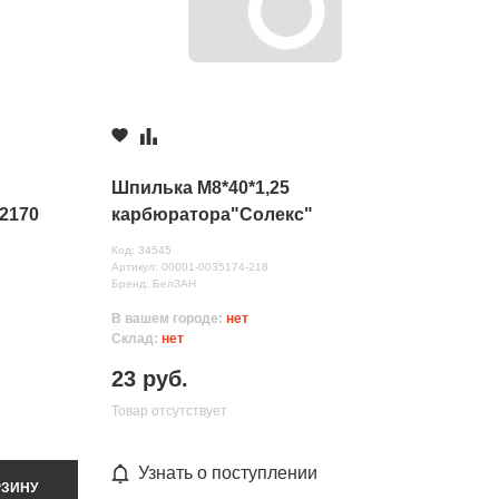
Шпилька М8*40*1,25
 2170
карбюратора"Солекс"
Код: 34545
Артикул: 00001-0035174-218
Бренд: БелЗАН
В вашем городе:
нет
Склад:
нет
23 руб.
Товар отсутствует
Узнать о поступлении
РЗИНУ