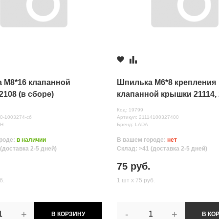
31 руб.
, ул.Полевая, д. 1А/2
31 руб.
 М8*16 клапанной
Шпилька М6*8 крепления
108 (в сборе)
клапанной крышки 21114,
Код: 19799
80-1003274-сб
Артикул: 21114100327400
АН
Бренд: LADA
роде:
в наличии
В вашем городе:
нет
(доставка 2-5 дней)
Склад: >41 (доставка 2-5 дней)
нных
75 руб.
б.
1 шт х 75 руб.
+
-
+
В КОРЗИНУ
В КО