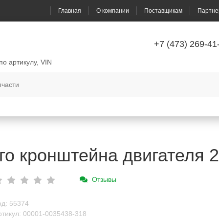
Главная
О компании
Поставщикам
Партне
+7 (473) 269-41
по артикулу, VIN
о кронштейна двигателя 
Отзывы
од: 55374
ртикул: 00001-0035438-318