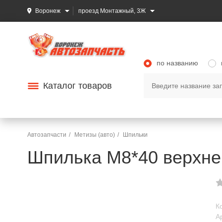
Воронеж
проезд Монтажный, 3Ж
по названию
Каталог товаров
Автозапчасти
Метизы (авто)
Шпильки
Шпилька М8*40 верхнег
К
А