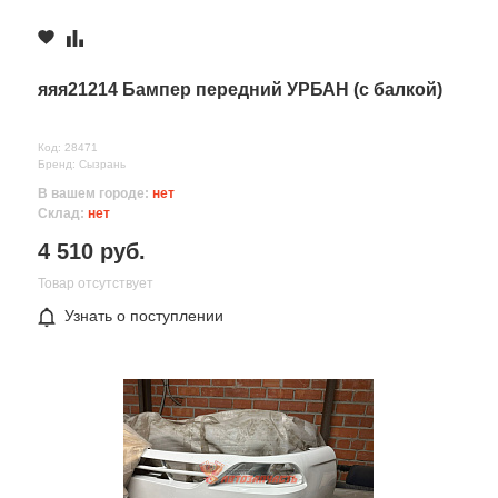
яяя21214 Бампер передний УРБАН (с балкой)
Код: 28471
Бренд: Сызрань
Все поля формы обязательны
В вашем городе:
нет
Отправляя форму вы соглашаетесь на
обработку персональных
Склад:
нет
данных
4 510 руб.
Товар отсутствует
Узнать о поступлении