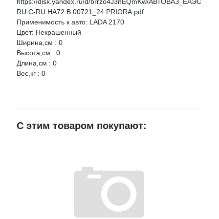
https://disk.yandex.ru/d/brrzo4J3nEQmKw/АВТОВАЗ_ЕАЭС
RU С-RU.НА72.В.00721_24 PRIORA.pdf
г.Воронеж,
E-mail
Применимость к авто: LADA 2170
проезд
1 шт.
5 733 руб.
Цвет: Некрашенный
Монтажный,
3Ж
Ширина,см : 0
Достоинства
Высота,см : 0
Длина,см : 0
Вес,кг : 0
Недостатки
С этим товаром покупают:
Комментарий