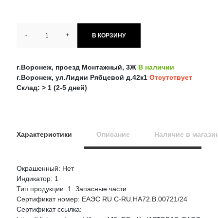
-
+
В КОРЗИНУ
г.Воронеж, проезд Монтажный, 3Ж
В наличии
г.Воронеж, ул.Лидии Рябцевой д.42к1
Отсутствует
Склад: > 1 (2-5 дней)
Характеристики
Описание
Наличие в магази
Окрашенный: Нет
Оцените товар:
Индикатор: 1
НАЛИЧИЕ
СРОК
ЦЕНА
Тип продукции: 1. Запасные части
Сертификат номер: ЕАЭС RU С-RU.НА72.В.00721/24
АВТОВАЗ Бампер ВАЗ 2170 Priora передний
Ваше имя
Сертификат ссылка:
Артикул:
21700280301501