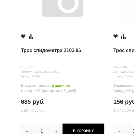
≈ 2д.
с.Новая Усмань
1 шт.
≈ 24ч.
Комментарий
Трос спидометра 2103,06
Трос сп
Код: 1853
Код: 19065
Артикул: 21030380261000
Артикул: 210
Бренд: LADA
Бренд: Птим
В вашем городе:
в наличии
В вашем го
Все поля формы обязательны
Склад: >67 (доставка 2-5 дней)
Склад: >2 (
Отправляя форму вы соглашаетесь на
обработку персональных да
685 руб.
156 ру
1 шт х 685 руб.
1 шт х 156 р
-
+
-
В КОРЗИНУ