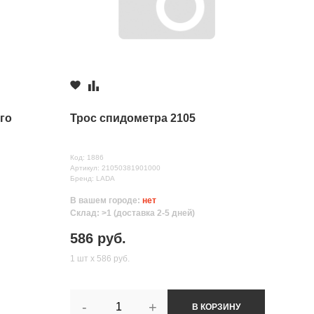
го
Трос спидометра 2105
Код: 1886
Артикул: 21050381901000
Бренд: LADA
В вашем городе:
нет
Склад: >1 (доставка 2-5 дней)
586 руб.
1 шт х 586 руб.
-
+
В КОРЗИНУ