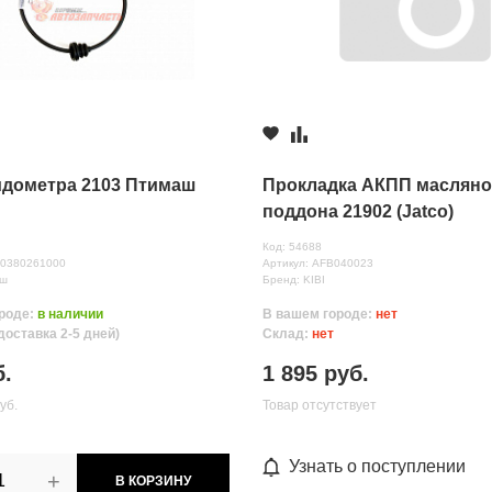
, ул.Полевая, д. 1А/2
260 руб.
идометра 2103 Птимаш
Прокладка АКПП масляно
поддона 21902 (Jatco)
Код: 54688
30380261000
Артикул: AFB040023
аш
Бренд: KIBI
роде:
в наличии
В вашем городе:
нет
доставка 2-5 дней)
Склад:
нет
нных
б.
1 895 руб.
уб.
Товар отсутствует
Узнать о поступлении
+
В КОРЗИНУ