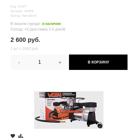
Код: 11327
Артикул: 40306
Бренд: АвтоDело
В вашем городе:
в наличии
Склад: >2 (доставка 2-5 дней)
2 600 руб.
1 шт х 2600 руб.
-
+
В КОРЗИНУ
Все поля формы обязательны
Отправляя форму вы соглашаетесь на
обработку персональных
данных