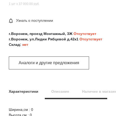
1 шт х 37 000.00 руб.
Узнать о поступлении
г.Воронеж, проезд Монтажный, 3Ж
Отсутствует
г.Воронеж, ул.Лидии Рябцевой д.42к1
Отсутствует
Склад:
нет
Аналоги и другие предложения
Характеристики
Описание
Наличие в магази
Ширина,см : 0
Оцените товар:
Высота,см : 0