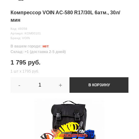
Компрессор VOIN AC-580 R17/30L 6атм., 30л/
мин
Код: 49358
Артикул: KOM00101
Бренд: VOIN
В вашем городе:
нет
Склад: >1 (доставка 2-5 дней)
1 795 руб.
1 шт х 1795 руб.
-
+
В КОРЗИНУ