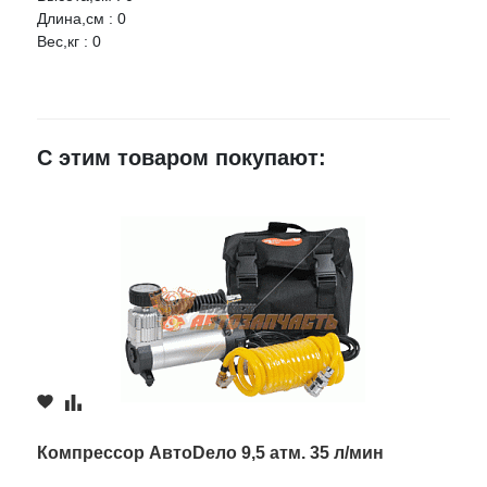
Длина,см : 0
Вес,кг : 0
Ваше имя
E-mail
С этим товаром покупают:
Достоинства
Недостатки
Комментарий
Компрессор АвтоDело 9,5 атм. 35 л/мин