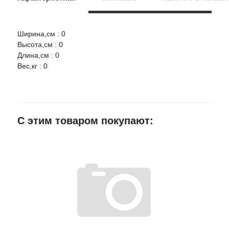
Ширина,см : 0
Оцените товар:
Высота,см : 0
НАЛИЧИЕ
СРОК
ЦЕНА
Длина,см : 0
Вес,кг : 0
СЫЗРАНЬ Крышка бардачка 2107 в сборе
Ваше имя
Артикул:
210705303020
г.Воронеж,
E-mail
проезд
2 шт.
1 340 руб.
С этим товаром покупают:
Монтажный,
3Ж
Достоинства
Недостатки