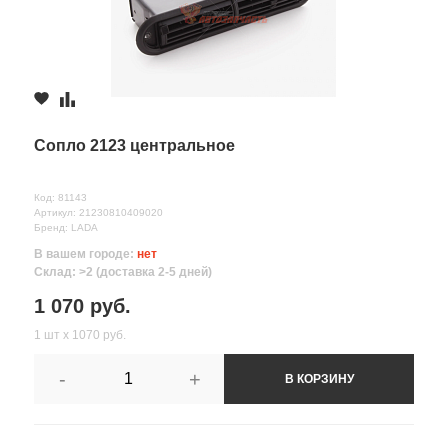
Сопло 2123 центральное
Код: 81143
Артикул: 21230810409020
Бренд: LADA
В вашем городе:
нет
Склад: >2 (доставка 2-5 дней)
1 070 руб.
1 шт х 1070 руб.
-
+
В КОРЗИНУ