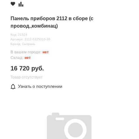
Комментарий
Панель приборов 2112 в сборе (с
провод.,комбинац)
Код: 21524
Артикул: 2112-5325010-30
Бренд: Сызрань
В вашем городе:
нет
Склад:
нет
16 720 руб.
Товар отсутствует
Узнать о поступлении
Все поля формы обязательны
Отправляя форму вы соглашаетесь на
обработку персональных
данных