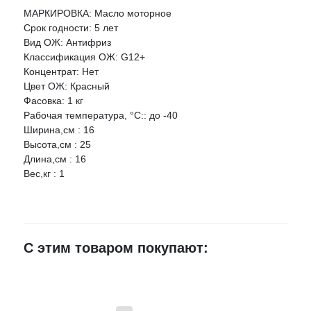
МАРКИРОВКА: Масло моторное
Оцените товар:
Срок годности: 5 лет
Вид ОЖ: Антифриз
Классификация ОЖ: G12+
Ваше имя
Концентрат: Нет
Цвет ОЖ: Красный
Фасовка: 1 кг
E-mail
Рабочая температура, °C:: до -40
Ширина,см : 16
Высота,см : 25
Достоинства
Длина,см : 16
Вес,кг : 1
Недостатки
С этим товаром покупают: