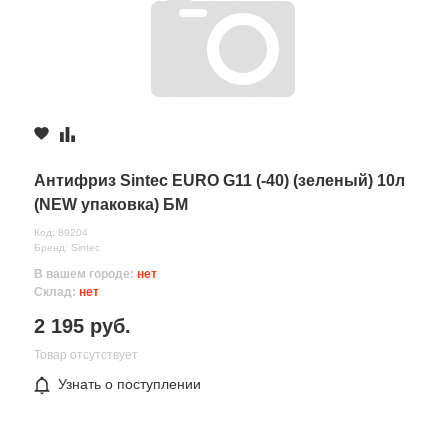
Комментарий
Антифриз Sintec EURO G11 (-40) (зеленый) 10л
(NEW упаковка) БМ
Код: 89204
Бренд: Sintec
В вашем городе:
нет
Все поля формы обязательны
Склад:
нет
Отправляя форму вы соглашаетесь на
обработку персональных
данных
2 195 руб.
Товар отсутствует
Узнать о поступлении