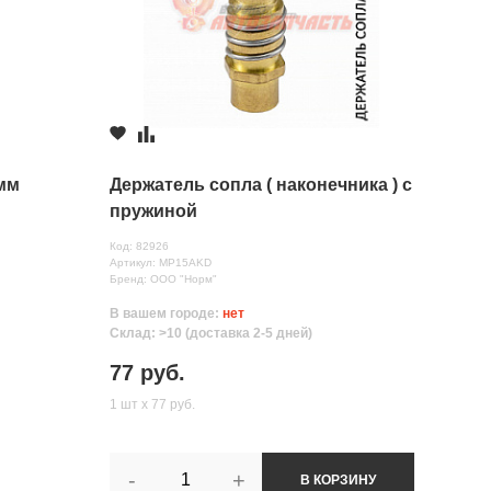
мм
Держатель сопла ( наконечника ) с
пружиной
Код: 82926
Артикул: MP15AKD
Бренд: ООО "Норм"
В вашем городе:
нет
Склад: >10 (доставка 2-5 дней)
77 руб.
1 шт х 77 руб.
-
+
В КОРЗИНУ