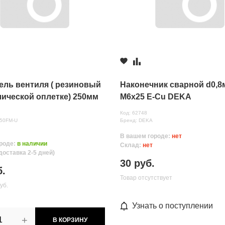
ель вентиля ( резиновый
Наконечник сварной d0,8
лической оплетке) 250мм
М6х25 E-Cu DEKA
Код: 62748
250FM-U
Бренд: DEKA
В вашем городе:
нет
роде:
в наличии
Склад:
нет
доставка 2-5 дней)
нных
30 руб.
б.
Товар отсутствует
уб.
Узнать о поступлении
+
В КОРЗИНУ