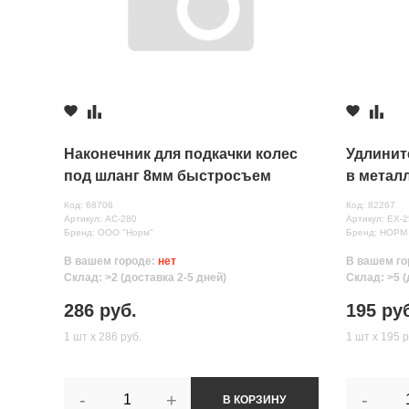
Комментарий
Наконечник для подкачки колес
Удлинит
под шланг 8мм быстросъем
в метал
НОРМ
Код: 68706
Код: 82267
Артикул: AC-280
Артикул: EX-
Бренд: ООО "Норм"
Бренд: НОРМ
В вашем городе:
нет
В вашем го
Все поля формы обязательны
Склад: >2 (доставка 2-5 дней)
Склад: >5 (
Отправляя форму вы соглашаетесь на
обработку персональных да
286 руб.
195 ру
1 шт х 286 руб.
1 шт х 195 р
-
+
-
В КОРЗИНУ