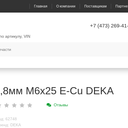
Главная
О компании
Поставщикам
Партне
+7 (473) 269-41
по артикулу, VIN
0,8мм М6х25 E-Cu DEKA
Отзывы
од: 62748
ренд: DEKA