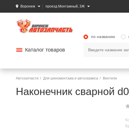
Воронеж
проезд Монтажный, 3Ж
по названию
Каталог товаров
Автозапчасти
Для шиномонтажа и автосервиса
Вентили
Наконечник сварной d
К
Б