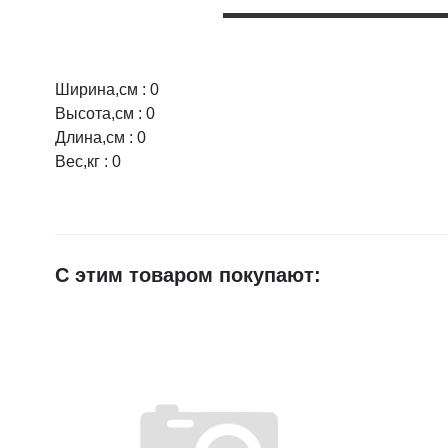
Ширина,см : 0
Оцените товар:
Высота,см : 0
Длина,см : 0
Вес,кг : 0
Ваше имя
E-mail
С этим товаром покупают:
Достоинства
Недостатки