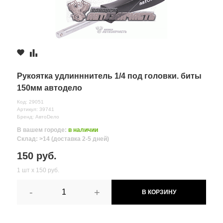
Рукоятка удлинннитель 1/4 под головки. биты
150мм автодело
Код: 29051
Артикул: 39741
Бренд: АвтоDело
В вашем городе:
в наличии
Склад: >14 (доставка 2-5 дней)
150 руб.
1 шт х 150 руб.
-
+
В КОРЗИНУ