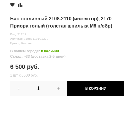
Бак топливный 2108-2110 (инжектор), 2170
Приора голый (толстая шпилька М6 н/обр)
Код: 31249
Артикул: 21083110101370
Бренд: Россия
В вашем городе:
в наличии
Склад: >33 (доставка 2-5 дней)
6 500 руб.
1 шт х 6500 руб.
-
+
В КОРЗИНУ