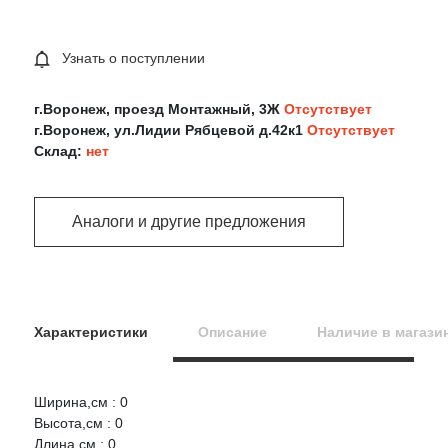
Узнать о поступлении
г.Воронеж, проезд Монтажный, 3Ж
Отсутствует
г.Воронеж, ул.Лидии Рябцевой д.42к1
Отсутствует
Склад:
нет
Аналоги и другие предложения
Характеристики
Описание
Наличие в магази
Ширина,см : 0
Оцените товар:
Высота,см : 0
Длина,см : 0