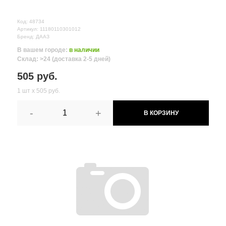
Код: 48734
Артикул: 11180110301012
Бренд: ДААЗ
В вашем городе:
в наличии
Склад: >24 (доставка 2-5 дней)
505 руб.
1 шт х 505 руб.
-
+
В КОРЗИНУ