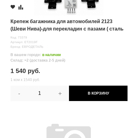
Крепеж багажника для автомобилей 2123
(Шеви Нива)-для перекладин с пазами ( сталь
,аэродинамика, кры
Код: 73379
Артикул: ET2019F
Бренд: ЕВРОДЕТАЛЬ
В вашем городе:
в наличии
Склад: >2 (доставка 2-5 дней)
1 540 руб.
1 ком х 1540 руб.
-
+
В КОРЗИНУ