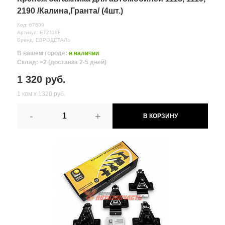
2190 /Калина,Гранта/ (4шт.)
Код: 67609
Артикул: ET2118F
Бренд: ЕВРОДЕТАЛЬ
В вашем городе:
в наличии
Склад: >2 (доставка 2-5 дней)
1 320 руб.
1 ком х 1320 руб.
-
+
В КОРЗИНУ
Все поля формы обязательны
Отправляя форму вы соглашаетесь на
обработку персональных
данных