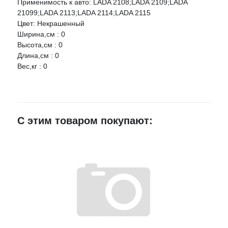
Применимость к авто: LADA 2108;LADA 2109;LADA
НАЛИЧИЕ
СРОК
ЦЕНА
21099;LADA 2113;LADA 2114;LADA 2115
Цвет: Некрашенный
ООО "ЮМА" 2108 Пол салона задний левый (ЮМА)
Ваше имя
Ширина,см : 0
Артикул:
39384046be8311e1adb100248cdeef11
Высота,см : 0
Длина,см : 0
г.Лиски, ул.
E-mail
Вес,кг : 0
Титова, д.
1 шт.
842 руб.
30/1
≈ 8д.
Достоинства
Моршанск,
Ленина 75
1 шт.
842 руб.
С этим товаром покупают:
≈ 2д.
Недостатки
Комментарий