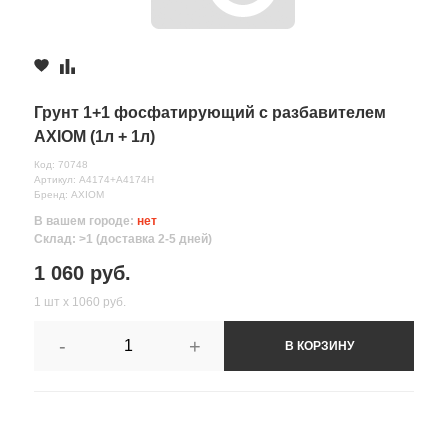
Грунт 1+1 фосфатирующий с разбавителем
AXIOM (1л + 1л)
Код: 70748
Артикул: A4174+A4174H
Бренд: AXIOM
В вашем городе:
нет
Склад: >1 (доставка 2-5 дней)
1 060 руб.
1 шт х 1060 руб.
-
+
В КОРЗИНУ