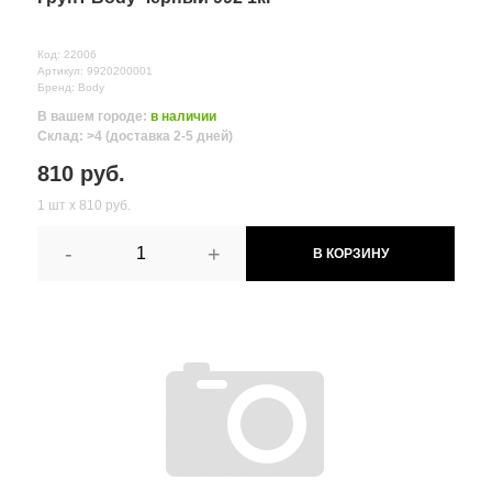
Код: 22006
Артикул: 9920200001
Бренд: Body
В вашем городе:
в наличии
Склад: >4 (доставка 2-5 дней)
810 руб.
1 шт х 810 руб.
-
+
В КОРЗИНУ
Все поля формы обязательны
Отправляя форму вы соглашаетесь на
обработку персональных
данных