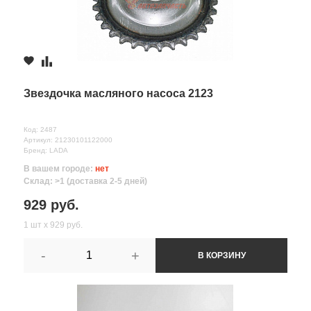
Звездочка масляного насоса 2123
Код: 2487
Артикул: 21230101122000
Бренд: LADA
В вашем городе:
нет
Склад: >1 (доставка 2-5 дней)
929 руб.
1 шт х 929 руб.
-
+
В КОРЗИНУ