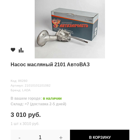
Насос масляный 2101 АвтоВАЗ
Код: 86260
Артикул: 21010101101082
Бренд: LADA
В вашем городе:
в наличии
Склад: >7 (доставка 2-5 дней)
3 010 руб.
1 шт х 3010 руб.
-
+
В КОРЗИНУ