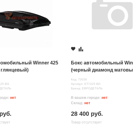
томобильный Winner 425
Бокс автомобильный Win
 глянцевый)
(черный диамонд матовы
50х400) Быстросъём
(1860х850х400) Быстросъ
Код: 73036
425 BG
Артикул: ET7425 BD
ДЕТАЛЬ
Бренд: ЕВРОДЕТАЛЬ
роде:
нет
В вашем городе:
нет
Склад:
нет
нных
руб.
28 400 руб.
ствует
Товар отсутствует