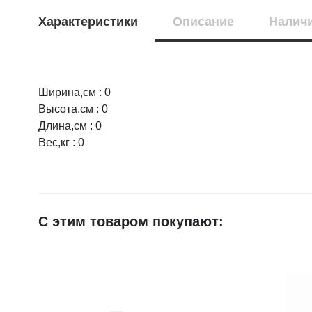
Характеристики
Описание
Наличи
Ширина,см : 0
Оцените товар:
Высота,см : 0
Длина,см : 0
Вес,кг : 0
Ваше имя
E-mail
С этим товаром покупают:
Достоинства