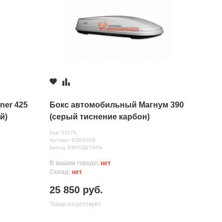
ner 425
Бокс автомобильный Магнум 390
й)
(серый тиснение карбон)
ём
(1850х840х420) Быстросъём
Код: 55079
Артикул: ED5-046B
Бренд: ЕВРОДЕТАЛЬ
В вашем городе:
нет
Склад:
нет
25 850 руб.
Товар отсутствует