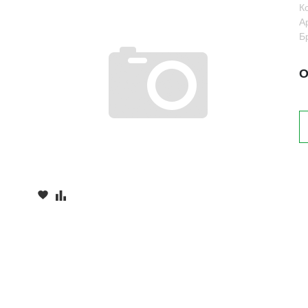
К
А
Б
О