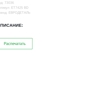
од: 73036
ртикул: ET7425 BD
ренд: ЕВРОДЕТАЛЬ
ПИСАНИЕ:
Распечатать