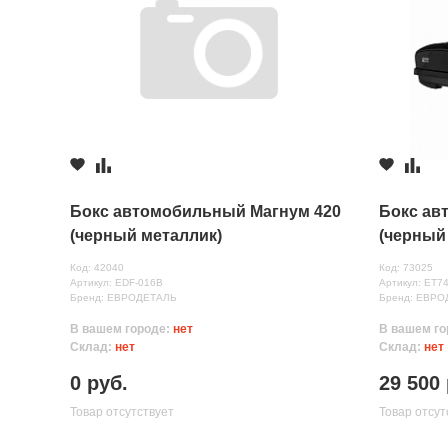
Недостатки
Комментарий
Бокс автомобильный Магнум 420
Бокс ав
(черный металлик)
(черный
(1860х8
Код: 42040
Код: 73025
Артикул: EDF-016B
Артикул: ET7
Бренд: ЕВРОДЕТАЛЬ
Бренд: ЕВРО
В вашем городе:
нет
В вашем го
Все поля формы обязательны
Склад:
нет
Склад:
нет
Отправляя форму вы соглашаетесь на
обработку персональных да
0 руб.
29 500 
Товар отсутствует
Товар отсут