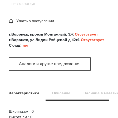
1 шт х 490.00 руб.
Узнать о поступлении
г.Воронеж, проезд Монтажный, 3Ж
Отсутствует
г.Воронеж, ул.Лидии Рябцевой д.42к1
Отсутствует
Склад:
нет
Аналоги и другие предложения
Характеристики
Описание
Наличие в магази
Ширина,см : 0
Оцените товар:
Высота,см : 0