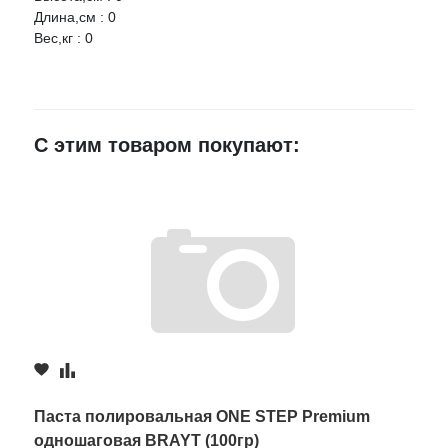
Длина,см : 0
Вес,кг : 0
Ваше имя
E-mail
С этим товаром покупают:
Достоинства
Недостатки
Комментарий
Паста полировальная ONE STEP Premium
одношаговая BRAYT (100гр)