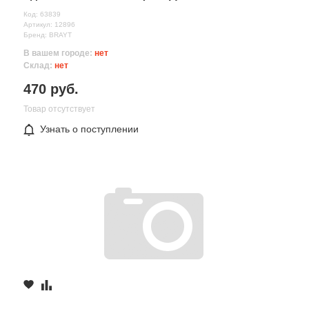
Код: 63839
Артикул: 12896
Бренд: BRAYT
В вашем городе:
нет
Склад:
нет
470 руб.
Товар отсутствует
Узнать о поступлении
Все поля формы обязательны
Отправляя форму вы соглашаетесь на
обработку персональных
данных