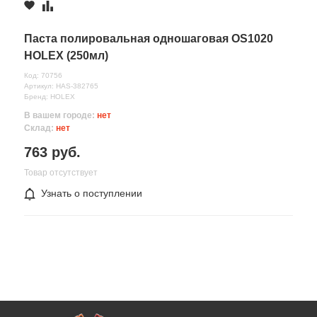
Паста полировальная одношаговая OS1020
HOLEX (250мл)
Код: 70756
Артикул: HAS-382765
Бренд: HOLEX
В вашем городе:
нет
Склад:
нет
763 руб.
Товар отсутствует
Узнать о поступлении