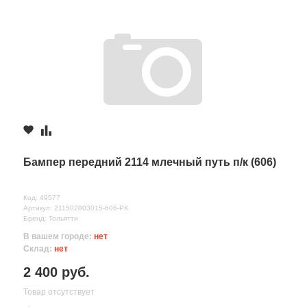
Бампер передний 2114 млечный путь п/к (606)
Код: 49577
Артикул: 211502803015-606-PK
Бренд: Тольятти
В вашем городе:
нет
Склад:
нет
2 400 руб.
Товар отсутствует