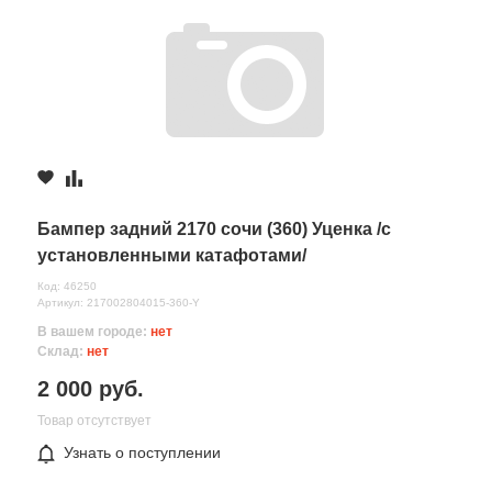
Бампер задний 2170 сочи (360) Уценка /с
установленными катафотами/
Код: 46250
Артикул: 217002804015-360-Y
В вашем городе:
нет
Склад:
нет
2 000 руб.
Товар отсутствует
Узнать о поступлении