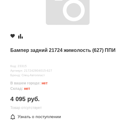
Бампер задний 21724 жимолость (627) ППИ
Код: 23315
Артикул: 217242804015-627
Бренд: Спец-Автопласт
Все поля формы обязательны
Отправляя форму вы соглашаетесь на
обработку персональных
В вашем городе:
нет
данных
Склад:
нет
4 095 руб.
Товар отсутствует
Узнать о поступлении