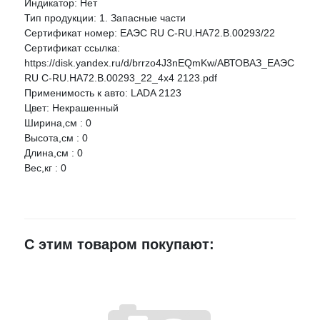
Индикатор: Нет
НАЛИЧИЕ
СРОК
ЦЕНА
Тип продукции: 1. Запасные части
Сертификат номер: ЕАЭС RU C-RU.НА72.В.00293/22
АВТОВАЗ 2123 Бампер задний БЕРТОН рейсталинг
Ваше имя
Сертификат ссылка:
Артикул:
21230280301255
https://disk.yandex.ru/d/brrzo4J3nEQmKw/АВТОВАЗ_ЕАЭС
RU C-RU.НА72.В.00293_22_4x4 2123.pdf
г.Лиски, ул.
E-mail
Применимость к авто: LADA 2123
Титова, д.
2 шт.
12 761 руб.
Цвет: Некрашенный
30/1
Ширина,см : 0
≈ 4д.
Достоинства
Высота,см : 0
Длина,см : 0
Вес,кг : 0
Недостатки
С этим товаром покупают:
Комментарий