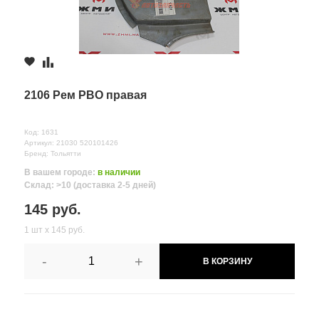
2106 Рем РВО правая
Код: 1631
Артикул: 21030 520101426
Бренд: Тольятти
В вашем городе:
в наличии
Склад: >10 (доставка 2-5 дней)
145 руб.
1 шт х 145 руб.
-
+
В КОРЗИНУ