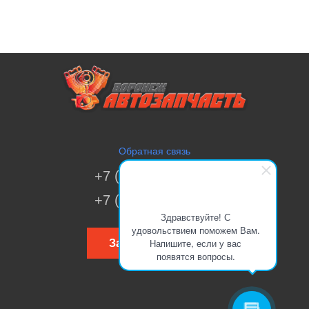
Обратная связь
+7 (473) 269-41-51
+7 (473) 200-70-00
Здравствуйте! С
удовольствием поможем Вам.
Напишите, если у вас
Заказать звонок
появятся вопросы.