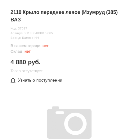
2110 Крыло переднее левое (Изумруд (385)
ВАЗ
Код: 37587
Артикул: 211008403015-385
Бренд: Бампер-НН
В вашем городе:
нет
Склад:
нет
4 880 руб.
Товар отсутствует
Узнать о поступлении
Все поля формы обязательны
Отправляя форму вы соглашаетесь на
обработку персональных
данных