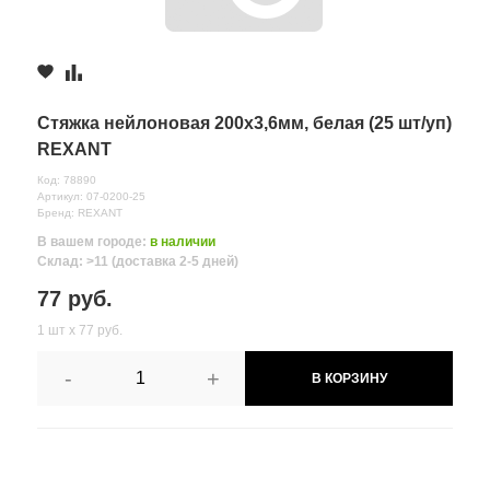
Стяжка нейлоновая 200x3,6мм, белая (25 шт/уп)
REXANT
Код: 78890
Артикул: 07-0200-25
Бренд: REXANT
В вашем городе:
в наличии
Склад: >11 (доставка 2-5 дней)
77 руб.
1 шт х 77 руб.
-
+
В КОРЗИНУ