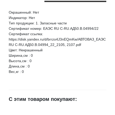
Окрашенный: Нет
Оцените товар:
Индикатор: Нет
НАЛИЧИЕ
СРОК
ЦЕНА
Тип продукции: 1. Запасные части
Сертификат номер: ЕАЭС RU C-RU.АД50.В.04994/22
ООО "ДЗС" Фонарь задний 2104 "ДЗС" правый
Ваше имя
Сертификат ссылка:
Артикул:
21040371601000
https://disk.yandex.ru/d/brrzo4J3nEQmKw/АВТОВАЗ_ЕАЭС
RU C-RU.АД50.В.04994_22_2105, 2107.pdf
г.Воронеж,
E-mail
Цвет: Некрашенный
проезд
4 шт.
2 525 руб.
Ширина,см : 0
Монтажный,
3Ж
Высота,см : 0
Достоинства
Длина,см : 0
Россошь,
1 шт.
2 525 руб.
Вес,кг : 0
Мира168Г
Старый оскол,
мкр.Уютный 9
1 шт.
2 525 руб.
≈ 4д.
Недостатки
С этим товаром покупают:
г.Лиски, ул.
Титова, д. 30/1
1 шт.
2 525 руб.
≈ 4д.