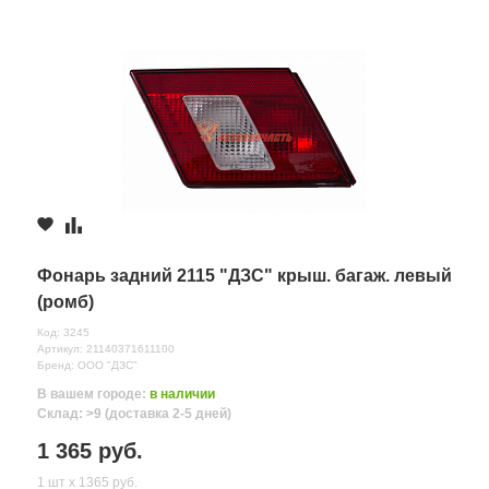
Фонарь задний 2115 "ДЗС" крыш. багаж. левый
(ромб)
Код: 3245
Артикул: 21140371611100
Бренд: ООО "ДЗС"
В вашем городе:
в наличии
Склад: >9 (доставка 2-5 дней)
1 365 руб.
1 шт х 1365 руб.