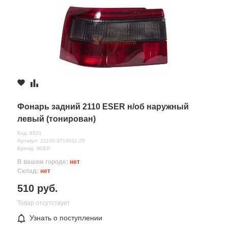
Комментарий
Фонарь задний 2110 ESER н/об наружный
левый (тонирован)
Код: 8831
Артикул: 21100-3716011-25
Бренд: ЭСЕР
Все поля формы обязательны
В вашем городе:
нет
Отправляя форму вы соглашаетесь на
обработку персональных
Склад:
нет
данных
510 руб.
Товар отсутствует
Узнать о поступлении