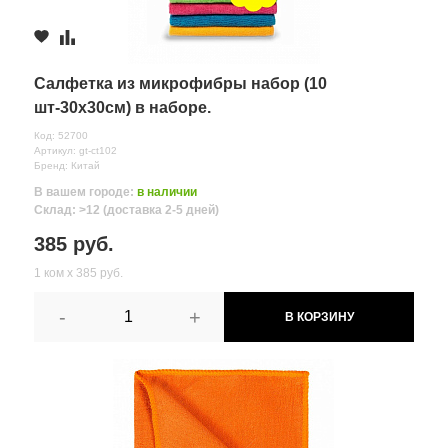
≈ 3д.
Комментарий
Салфетка из микрофибры набор (10
шт-30х30см) в наборе.
Код: 52700
Артикул: gt-ct102
Бренд: Китай
В вашем городе:
в наличии
Склад: >12 (доставка 2-5 дней)
385 руб.
1 ком х 385 руб.
-
+
В КОРЗИНУ
Все поля формы обязательны
Отправляя форму вы соглашаетесь на
обработку персональных
данных