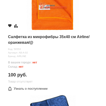
Салфетка из микрофибры 35х40 см Airline/
оранжевая/@
Код: 56553
Артикул: AB-A-02
Бренд: AIRLINE
В вашем городе:
нет
Склад:
нет
100 руб.
Товар отсутствует
Узнать о поступлении