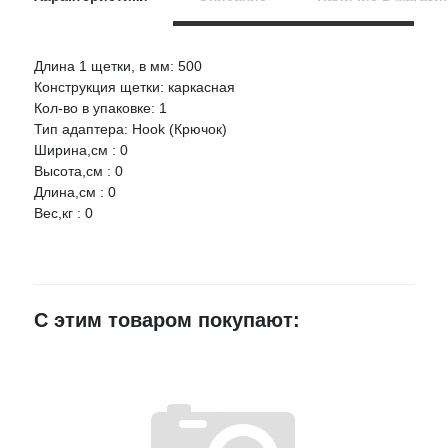
Длина 1 щетки, в мм: 500
Оцените товар:
Конструкция щетки: каркасная
НАЛИЧИЕ
СРОК
ЦЕНА
Кол-во в упаковке: 1
Тип адаптера: Hook (Крючок)
BOSCH Щетка стеклоочистителя 500 мм Bosch ECO
Ваше имя
Ширина,см : 0
Артикул:
3397004670
Высота,см : 0
Длина,см : 0
г.Воронеж,
E-mail
Вес,кг : 0
проезд
1 шт.
465 руб.
Монтажный,
3Ж
Достоинства
г.Воронеж,
ул.Лидии
С этим товаром покупают:
Рябцевой
1 шт.
465 руб.
д.42к1
≈ 11ч.
Недостатки