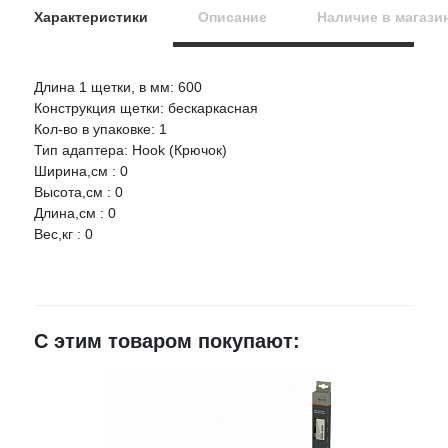
Характеристики
Описание
Наличие в магази
Длина 1 щетки, в мм: 600
Оцените товар:
Конструкция щетки: бескаркасная
НАЛИЧИЕ
СРОК
ЦЕНА
Кол-во в упаковке: 1
Тип адаптера: Hook (Крючок)
BOSCH Щетка стеклоочистителя 600 мм Bosch Aerotwin /
Ваше имя
Ширина,см : 0
крепление под крюк/
Высота,см : 0
Артикул:
3397008538
Длина,см : 0
E-mail
Вес,кг : 0
г.Воронеж,
проезд
1 шт.
1 595 руб.
Монтажный,
3Ж
Достоинства
г.Воронеж,
С этим товаром покупают:
ул.Лидии
Рябцевой
2 шт.
1 595 руб.
д.42к1
≈ 14ч.
Недостатки