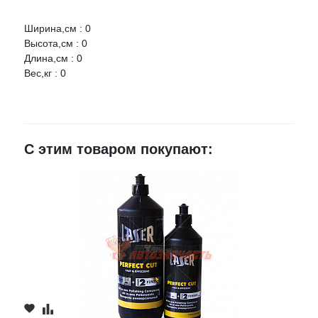
Ширина,см : 0
Оцените товар:
Высота,см : 0
Длина,см : 0
Вес,кг : 0
Ваше имя
E-mail
С этим товаром покупают:
Достоинства
Недостатки