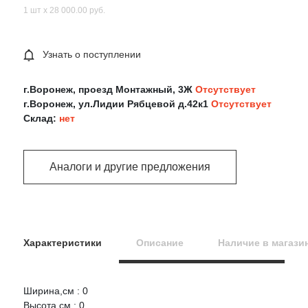
1 шт х 28 000.00 руб.
Узнать о поступлении
г.Воронеж, проезд Монтажный, 3Ж
Отсутствует
г.Воронеж, ул.Лидии Рябцевой д.42к1
Отсутствует
Склад:
нет
Аналоги и другие предложения
Характеристики
Описание
Наличие в магази
Ширина,см : 0
Оцените товар:
Высота,см : 0