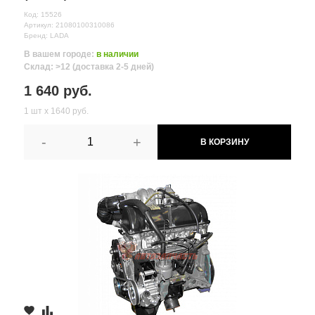
Код: 15526
Артикул: 21080100310086
Бренд: LADA
В вашем городе:
в наличии
Склад: >12 (доставка 2-5 дней)
1 640 руб.
1 шт х 1640 руб.
-
+
В КОРЗИНУ
Все поля формы обязательны
Отправляя форму вы соглашаетесь на
обработку персональных
данных