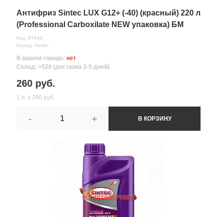
Антифриз Sintec LUX G12+ (-40) (красный) 220 л
(Professional Carboxilate NEW упаковка) БМ
Код: 87944
Бренд: Sintec
В вашем городе:
нет
Склад: >528 (доставка 2-5 дней)
260 руб.
1 л. х 260 руб.
-
+
В КОРЗИНУ