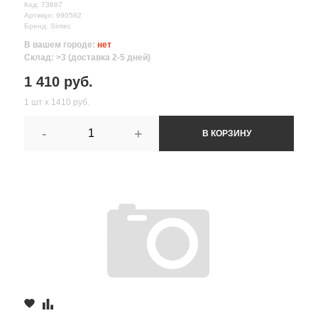
Код: 73687
Артикул: 990582
Бренд: Sintec
В вашем городе:
нет
Склад: >3 (доставка 2-5 дней)
1 410 руб.
1 шт х 1410 руб.
-
+
В КОРЗИНУ
Все поля формы обязательны
Отправляя форму вы соглашаетесь на
обработку персональных
данных