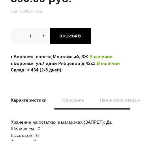
1 шт х 300.00 руб.
-
+
В КОРЗИНУ
г.Воронеж, проезд Монтажный, 3Ж
В наличии
г.Воронеж, ул.Лидии Рябцевой д.42к1
В наличии
Склад: > 434 (2-5 дней)
Характеристики
Описание
Наличие в магази
Хранение на остатках в магазинах (ЗАПРЕТ): Да
Оцените товар:
Ширина,см : 0
НАЛИЧИЕ
СРОК
ЦЕНА
Высота,см : 0