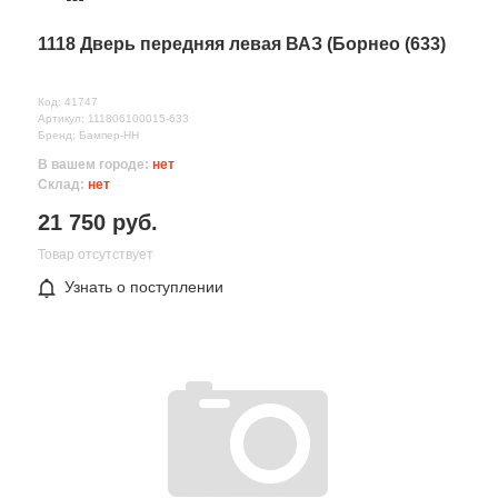
1118 Дверь передняя левая ВАЗ (Борнео (633)
Код: 41747
Артикул: 111806100015-633
Бренд: Бампер-НН
В вашем городе:
нет
Склад:
нет
21 750 руб.
Товар отсутствует
Узнать о поступлении
Все поля формы обязательны
Отправляя форму вы соглашаетесь на
обработку персональных
данных