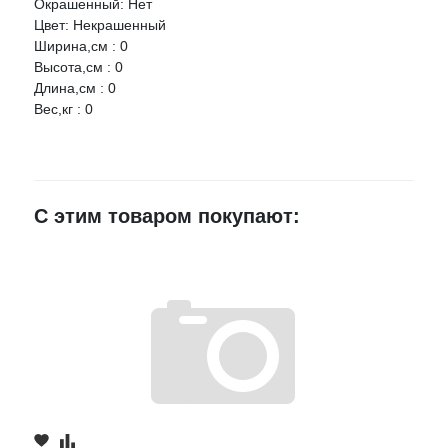
Окрашенный: Нет
Оцените товар:
Цвет: Некрашенный
НАЛИЧИЕ
СРОК
ЦЕНА
Ширина,см : 0
Высота,см : 0
WINGS LTD 1118 Дверь передняя левая (WINGS-ФОРЕЗ)
Ваше имя
Длина,см : 0
Вес,кг : 0
Артикул:
11180610001521476l
E-mail
г.Воронеж,
проезд
1 шт.
12 570 руб.
Монтажный,
3Ж
С этим товаром покупают:
Достоинства
Недостатки
Комментарий