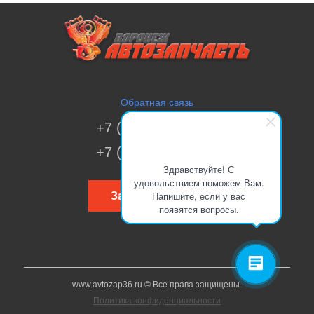
Обратная связь
+7 (473) 269-41-51
+7 (473) 200-70-00
Здравствуйте! С
удовольствием поможем Вам.
Напишите, если у вас
Заказать звонок
появятся вопросы.
www.avtozap36.ru © Все права защищены.
Политика конфиденциальности