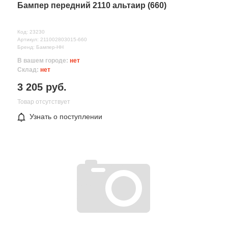
Бампер передний 2110 альтаир (660)
Код: 23230
Артикул: 211002803015-660
Бренд: Бампер-НН
В вашем городе:
нет
Склад:
нет
3 205 руб.
Товар отсутствует
Все поля формы обязательны
Узнать о поступлении
Отправляя форму вы соглашаетесь на
обработку персональных
данных