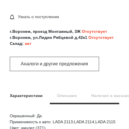
Узнать о поступлении
г.Воронеж, проезд Монтажный, 3Ж
Отсутствует
г.Воронеж, ул.Лидии Рябцевой д.42к1
Отсутствует
Склад:
нет
Аналоги и другие предложения
Характеристики
Описание
Наличие в магази
Окрашенный: Да
Оцените товар:
Применимость к авто: LADA 2113;LADA 2114;LADA 2115
Цвет: амулет (371)