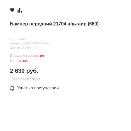
Бампер передний 21704 альтаир (660)
Код: 39453
Артикул: 217042803015-660
Бренд: Бампер-НН
В вашем городе:
нет
Склад:
нет
2 630 руб.
Товар отсутствует
Узнать о поступлении