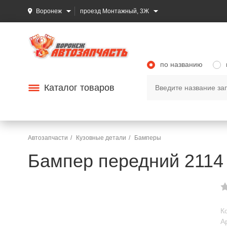
Воронеж
проезд Монтажный, 3Ж
по названию
Каталог товаров
Автозапчасти
Кузовные детали
Бамперы
Бампер передний 2114 
К
А