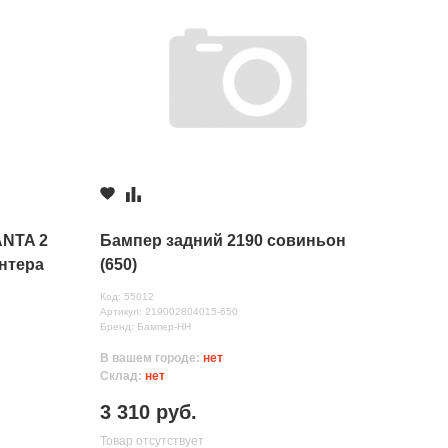
ANTA 2
Бампер задний 2190 совиньон
антера
(650)
Код: 55012
Артикул: 219002804015-650
Бренд: Бампер-НН
В вашем городе:
нет
Склад:
нет
3 310 руб.
Товар отсутствует