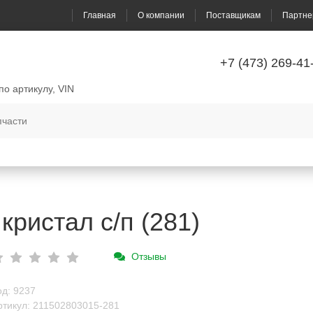
Главная
О компании
Поставщикам
Партне
+7 (473) 269-41
по артикулу, VIN
кристал с/п (281)
Отзывы
од: 9237
ртикул: 211502803015-281