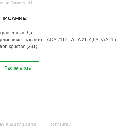
ренд: Бампер-НН
ПИСАНИЕ:
крашенный: Да
рименимость к авто: LADA 2113;LADA 2114;LADA 2115
вет: кристал (281)
Распечатать
е в магазинах
Отзывы