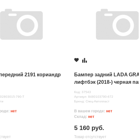
передний 2191 кориандр
Бампер задний LADA GR
лифтбэк (2018-) черная п
(672)
Код: 37543
нных
102803015-790-Т
Артикул: 8480103790-672
ти
Бренд: Спец-Автопласт
роде:
нет
В вашем городе:
нет
Склад:
нет
5 160 руб.
ствует
Товар отсутствует