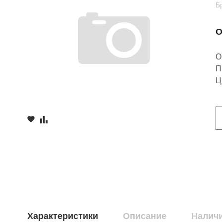
Б
О
О
П
Ц
Характеристики
Описание
Наличи