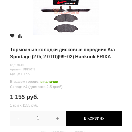
Тормозные колодки дисковые передние Kia
Sportage (2.0i, 2.0TD)(99~02) Hankook FRIXA
Код: 9445
Артикул: FPK07N
Бренд: FRIXA
В вашем городе:
в наличии
Склад: >4 (доставка 2-5 дней)
1 155 руб.
1 ком х 1155 руб.
-
+
В КОРЗИНУ