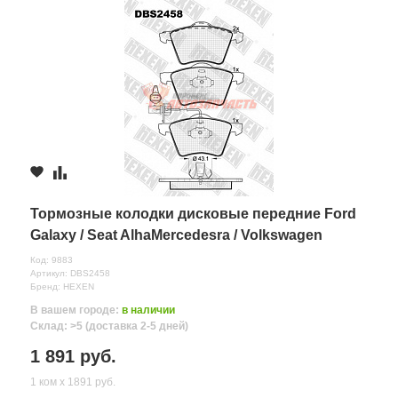
Тормозные колодки дисковые передние Ford
Galaxy / Seat AlhaMercedesra / Volkswagen
Sharan HEXEN
Код: 9883
Артикул: DBS2458
Бренд: HEXEN
В вашем городе:
в наличии
Склад: >5 (доставка 2-5 дней)
1 891 руб.
1 ком х 1891 руб.