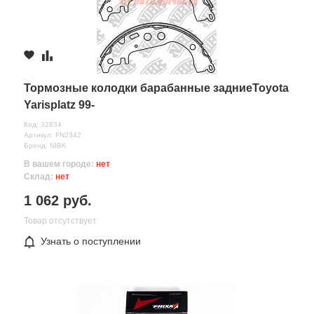
Октября 83 в
1 шт.
895 руб.
≈ 3д.
с.Новая Усмань,
Комментарий
ул.Коминтерновская
1 шт.
895 руб.
1А
Тормозные колодки барабанные задниеToyota
≈ 24ч.
Yarisplatz 99-
с.Новая Усмань,
ул.Полевая, д. 1А/2
1 шт.
895 руб.
Код: 32834
≈ 24ч.
Артикул: FN2342
Бренд: NIBK
В вашем городе:
нет
Склад:
нет
1 062 руб.
Товар отсутствует
Узнать о поступлении
Все поля формы обязательны
Отправляя форму вы соглашаетесь на
обработку персональных
данных