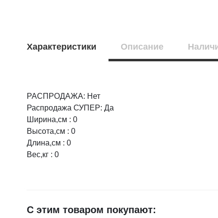
Характеристики
Описание
Наличи
РАСПРОДАЖА: Нет
Оцените товар:
НАЛИЧИЕ
СРОК
Распродажа СУПЕР: Да
Ширина,см : 0
г.Воронеж, пр
2 шт.
Высота,см : 0
Ваше имя
на складе
Длина,см : 0
г.Воронеж, ул
Вес,кг : 0
1 шт.
на складе
E-mail
Россошь, Мир
1 шт.
на складе
Достоинства
С этим товаром покупают:
г.Лиски, ул. Ти
1 шт.