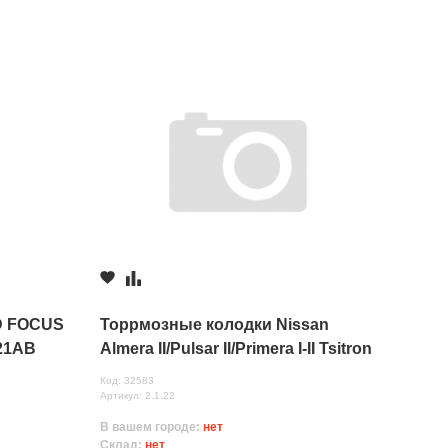
D FOCUS
Торрмозные колодки Nissan
21AB
Almera II/Pulsar II/Primera I-II Tsitron
Код: 32583
Артикул: 2.1.22
В вашем городе:
нет
Склад:
нет