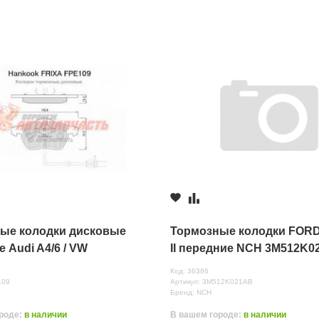
т Октября 83 в
970 руб.
ь, ул.Коминтерновская 1А
970 руб.
ые колодки дисковые
Тормозные колодки FOR
 Audi A4/6 / VW
II передние NCH 3M512K0
olvo V70 Hankook FRIXA
Код: 36386
109
Артикул: 3M512K021AB
Бренд: NCH
нных
роде:
в наличии
В вашем городе:
в наличии