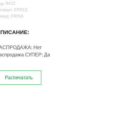
од: 9412
ртикул: FPD13
ренд: FRIXA
ПИСАНИЕ:
АСПРОДАЖА: Нет
аспродажа СУПЕР: Да
Распечатать