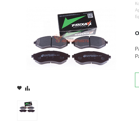
К
А
Б
О
Р
Р