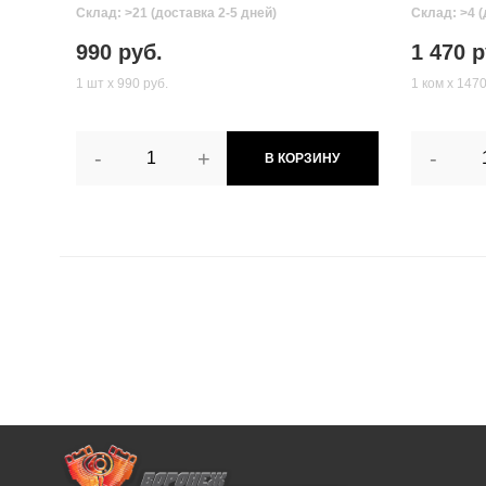
Склад: >21 (доставка 2-5 дней)
Склад: >4 (
990 руб.
1 470 р
1 шт х 990 руб.
1 ком х 1470
-
+
-
В КОРЗИНУ