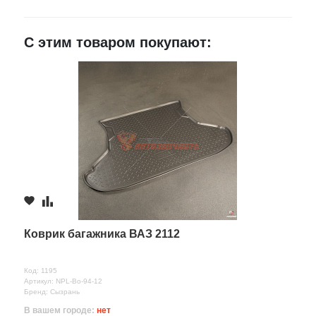
E-mail
С этим товаром покупают:
Достоинства
Недостатки
Комментарий
Коврик багажника ВАЗ 2112
Код: 1195
Артикул: NPL-Bo-94-12
Бренд: Сызрань
В вашем городе:
нет