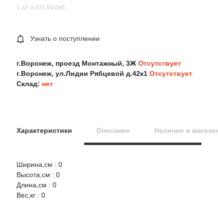
1 шт х 331.00 руб.
Узнать о поступлении
г.Воронеж, проезд Монтажный, 3Ж
Отсутствует
г.Воронеж, ул.Лидии Рябцевой д.42к1
Отсутствует
Склад:
нет
Характеристики
Описание
Наличие в магази
Ширина,см : 0
Оцените товар:
Высота,см : 0
Длина,см : 0
Вес,кг : 0
Ваше имя