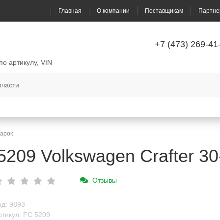
Главная
О компании
Поставщикам
Партне
+7 (473) 269-41
по артикулу, VIN
арок
09 Volkswagen Crafter 30-
Отзывы
од: 9893
ртикул: FC 5209