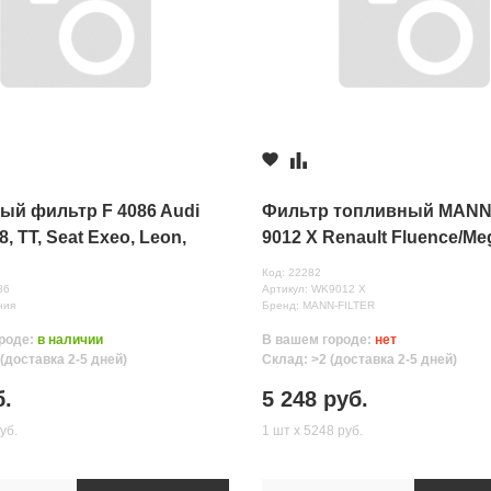
ый фильтр F 4086 Audi
Фильтр топливный MAN
8, TT, Seat Exeo, Leon,
9012 X Renault Fluence/M
Skoda Octavia, Volkswagen
III/Scenic 1.5-2.0 dCi
Код: 22282
86
Артикул: WK9012 X
ния
Бренд: MANN-FILTER
роде:
в наличии
В вашем городе:
нет
нных
(доставка 2-5 дней)
Склад: >2 (доставка 2-5 дней)
б.
5 248 руб.
уб.
1 шт х 5248 руб.