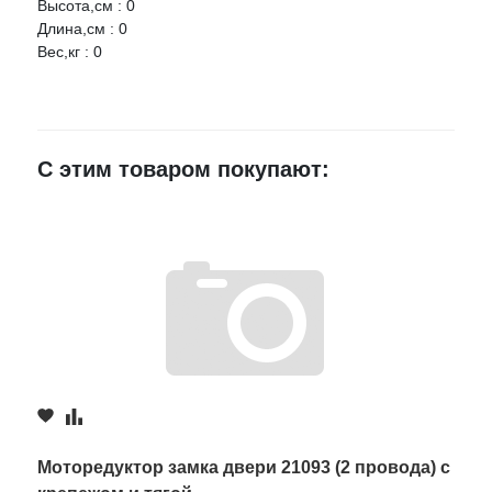
Высота,см : 0
НАЛИЧИЕ
СРОК
ЦЕНА
Длина,см : 0
Вес,кг : 0
SATURN Моторедуктор замка двери универсальный (2
Ваше имя
провода) SATURN MS-2
Артикул:
eb1e307ec45f11e281dc00132041412f
E-mail
Старый оскол,
С этим товаром покупают:
мкр.Уютный 9
1 шт.
384 руб.
≈ 5д.
Достоинства
Недостатки
Комментарий
Моторедуктор замка двери 21093 (2 провода) с