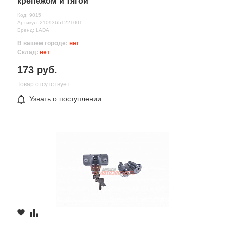
крепежом и тягой
Код: 9015
Артикул: 21093651221001
Бренд: LADA
В вашем городе:
нет
Склад:
нет
173 руб.
Товар отсутствует
Узнать о поступлении
Все поля формы обязательны
Отправляя форму вы соглашаетесь на
обработку персональных
данных